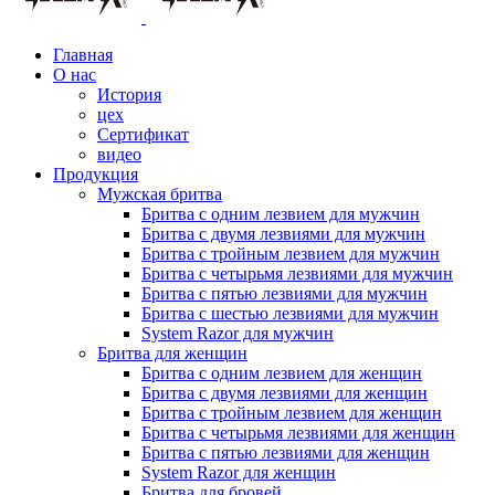
Главная
О нас
История
цех
Сертификат
видео
Продукция
Мужская бритва
Бритва с одним лезвием для мужчин
Бритва с двумя лезвиями для мужчин
Бритва с тройным лезвием для мужчин
Бритва с четырьмя лезвиями для мужчин
Бритва с пятью лезвиями для мужчин
Бритва с шестью лезвиями для мужчин
System Razor для мужчин
Бритва для женщин
Бритва с одним лезвием для женщин
Бритва с двумя лезвиями для женщин
Бритва с тройным лезвием для женщин
Бритва с четырьмя лезвиями для женщин
Бритва с пятью лезвиями для женщин
System Razor для женщин
Бритва для бровей