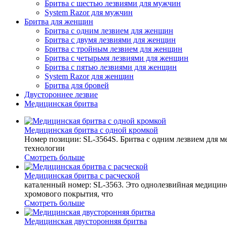
Бритва с шестью лезвиями для мужчин
System Razor для мужчин
Бритва для женщин
Бритва с одним лезвием для женщин
Бритва с двумя лезвиями для женщин
Бритва с тройным лезвием для женщин
Бритва с четырьмя лезвиями для женщин
Бритва с пятью лезвиями для женщин
System Razor для женщин
Бритва для бровей
Двустороннее лезвие
Медицинская бритва
Медицинская бритва с одной кромкой
Номер позиции: SL-3564S. Бритва с одним лезвием для м
технологии
Смотреть больше
Медицинская бритва с расческой
каталенный номер: SL-3563. Это однолезвийная медицинс
хромового покрытия, что
Смотреть больше
Медицинская двусторонняя бритва