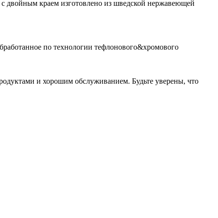
ие с двойным краем изготовлено из шведской нержавеющей
 обработанное по технологии тефлонового&хромового
родуктами и хорошим обслуживанием. Будьте уверены, что