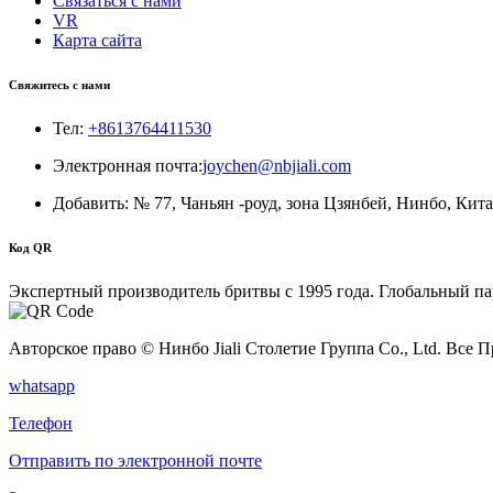
Связаться с нами
VR
Карта сайта
Свяжитесь с нами
Тел:
+8613764411530
Электронная почта:
joychen@nbjiali.com
Добавить: № 77, Чаньян -роуд, зона Цзянбей, Нинбо, Кит
Код QR
Экспертный производитель бритвы с 1995 года. Глобальный п
Авторское право © Нинбо Jiali Столетие Группа Co., Ltd. Все
whatsapp
Телефон
Отправить по электронной почте