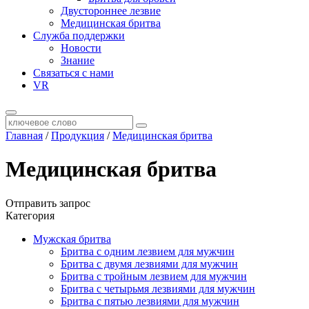
Двустороннее лезвие
Медицинская бритва
Служба поддержки
Новости
Знание
Связаться с нами
VR
Главная
/
Продукция
/
Медицинская бритва
Медицинская бритва
Отправить запрос
Категория
Мужская бритва
Бритва с одним лезвием для мужчин
Бритва с двумя лезвиями для мужчин
Бритва с тройным лезвием для мужчин
Бритва с четырьмя лезвиями для мужчин
Бритва с пятью лезвиями для мужчин