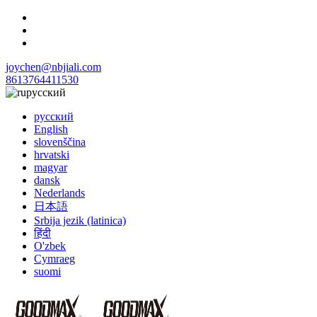
joychen@nbjiali.com
8613764411530
русский
русский
English
slovenščina
hrvatski
magyar
dansk
Nederlands
日本語
Srbija jezik (latinica)
हिंदी
O'zbek
Cymraeg
suomi