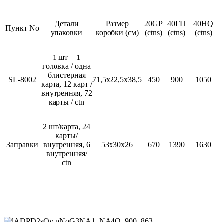
Детали
Размер
20GP
40ГП
40HQ
Пункт No
упаковки
коробки (см)
(ctns)
(ctns)
(ctns)
1 шт + 1
головка / одна
блистерная
SL-8002
71,5х22,5х38,5
450
900
1050
карта, 12 карт /
внутренняя, 72
карты / ctn
2 шт/карта, 24
карты/
Заправки
внутренняя, 6
53х30х26
670
1390
1630
внутренняя/
ctn